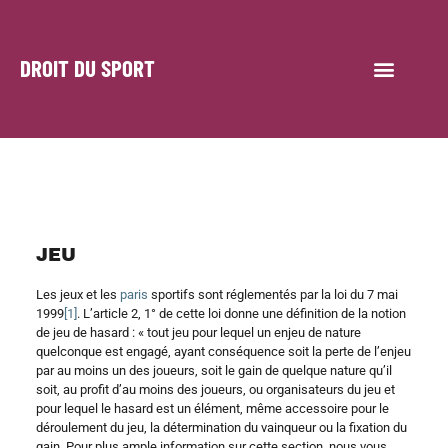
DROIT DU SPORT
JEU
Les jeux et les
paris
sportifs sont réglementés par la loi du 7 mai
1999
[1]
. L’article 2, 1° de cette loi donne une définition de la notion
de jeu de hasard : « tout jeu pour lequel un enjeu de nature
quelconque est engagé, ayant conséquence soit la perte de l’enjeu
par au moins un des joueurs, soit le gain de quelque nature qu’il
soit, au profit d’au moins des joueurs, ou organisateurs du jeu et
pour lequel le hasard est un élément, même accessoire pour le
déroulement du jeu, la détermination du vainqueur ou la fixation du
gain. Pour plus ample information sur cette section, nous vous